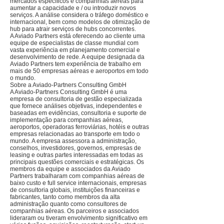
mercados específicos e companhias aéreas para
aumentar a capacidade e / ou introduzir novos
serviços. A análise considera o tráfego doméstico e
internacional, bem como modelos de otimização de
hub para atrair serviços de hubs concorrentes.
A Aviado Partners está oferecendo ao cliente uma
equipe de especialistas de classe mundial com
vasta experiência em planejamento comercial e
desenvolvimento de rede. A equipe designada da
Aviado Partners tem experiência de trabalho em
mais de 50 empresas aéreas e aeroportos em todo
o mundo.
Sobre a Aviado-Partners Consulting GmbH
A Aviado-Partners Consulting GmbH é uma
empresa de consultoria de gestão especializada
que fornece análises objetivas, independentes e
baseadas em evidências, consultoria e suporte de
implementação para companhias aéreas,
aeroportos, operadoras ferroviárias, hotéis e outras
empresas relacionadas ao transporte em todo o
mundo. A empresa assessora a administração,
conselhos, investidores, governos, empresas de
leasing e outras partes interessadas em todas as
principais questões comerciais e estratégicas. Os
membros da equipe e associados da Aviado
Partners trabalharam com companhias aéreas de
baixo custo e full service internacionais, empresas
de consultoria globais, instituições financeiras e
fabricantes, tanto como membros da alta
administração quanto como consultores de
companhias aéreas. Os parceiros e associados
lideraram ou tiveram envolvimento significativo em