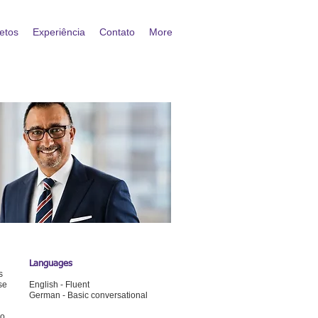
etos
Experiência
Contato
More
Languages
s
se
English - Fluent
German - Basic conversational
o.