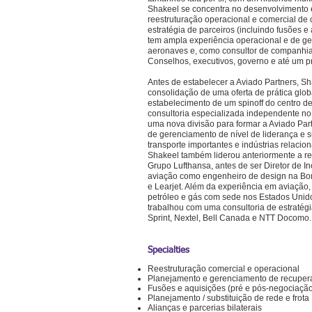
Shakeel se concentra no desenvolvimento e
reestruturação operacional e comercial de
estratégia de parceiros (incluindo fusões e
tem ampla experiência operacional e de ge
aeronaves e, como consultor de companhia
Conselhos, executivos, governo e até um p
Antes de estabelecer a Aviado Partners, Sh
consolidação de uma oferta de prática glob
estabelecimento de um spinoff do centro d
consultoria especializada independente no
uma nova divisão para formar a Aviado Part
de gerenciamento de nível de liderança e s
transporte importantes e indústrias relacio
Shakeel também liderou anteriormente a re
Grupo Lufthansa, antes de ser Diretor de I
aviação como engenheiro de design na Bo
e Learjet. Além da experiência em aviação,
petróleo e gás com sede nos Estados Unid
trabalhou com uma consultoria de estratég
Sprint, Nextel, Bell Canada e NTT Docomo.
Specialties
Reestruturação comercial e operacional
Planejamento e gerenciamento de recuper
Fusões e aquisições (pré e pós-negociaçã
Planejamento / substituição de rede e frota
Alianças e parcerias bilaterais