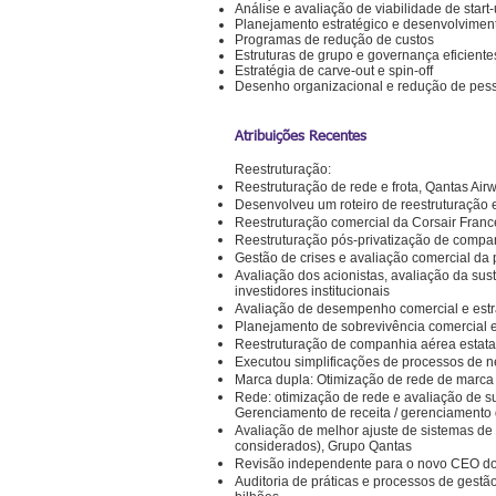
Análise e avaliação de viabilidade de start
Planejamento estratégico e desenvolviment
Programas de redução de custos
Estruturas de grupo e governança eficiente
Estratégia de carve-out e spin-off
Desenho organizacional e redução de pes
Atribuições Recentes
Reestruturação:
Reestruturação de rede e frota, Qantas Airw
Desenvolveu um roteiro de reestruturação 
Reestruturação comercial da Corsair Fran
Reestruturação pós-privatização de compa
Gestão de crises e avaliação comercial da
Avaliação dos acionistas, avaliação da s
investidores institucionais
Avaliação de desempenho comercial e est
Planejamento de sobrevivência comercial 
Reestruturação de companhia aérea estata
Executou simplificações de processos de 
Marca dupla: Otimização de rede de marca d
Rede: otimização de rede e avaliação de su
Gerenciamento de receita / gerenciamento
Avaliação de melhor ajuste de sistemas d
considerados), Grupo Qantas
Revisão independente para o novo CEO do
Auditoria de práticas e processos de gestã