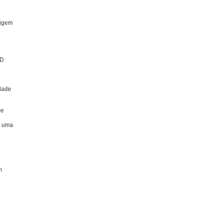
rigem
&D
idade
ce
m uma
m