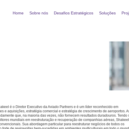
Home
Sobre nós
Desafios Estratégicos
Soluções
Proj
MBA
.com
akeel é o Diretor Executivo da Aviado Partners e é um líder reconhecido em
es e aquisições, estratégia comercial e estratégia de crescimento de aeroportos. A
damente que, na maioria das vezes,
não fornecem resultados duradouros. Tendo 
ultores mundiais em reestruturação e recuperação de companhias aéreas, Shakeel
onvencionais.
Sua abordagem particular para reestruturar negócios de todos os
to forte de reviravoltas bem-sucedidas em ambientes multiculturais em todo o mund