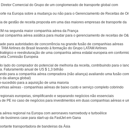
 Diretor Comercial do Grupo de um conglomerado de transporte global com
orte na Europa sobre a mudança ou não para o Gerenciamento de Receitas de O
égia de gestão de receita proposta em uma das maiores empresas de transporte da
RM na segunda maior companhia aérea da França
ipal companhia aérea asiática para mudar para o gerenciamento de receitas de O
ade para autoridades de concorrência na grande fusão de companhias aéreas
 e TAM Airlines do Brasil levando à formação do Grupo LATAM Airlines
 estratégico e reestruturação de uma companhia aérea estatal europeia em conform
 pela Comissão Europeia
 do lado do comprador do potencial de melhoria da receita, contribuindo para o lan
. Faturamento anual de US $ 1,3 bilhão
tuando para a companhia aérea compradora (não aliança) avaliando uma fusão co
 da aliança global)
m-sucedido para a aquisição de uma maioria
nhias aéreas - companhias aéreas de baixo custo e serviço completo cobrindo
egionais europeias, simplificando e separando negócios não essenciais
 de PE no caso de negócios para investimentos em duas companhias aéreas e u
ia aérea regional na Europa com aeronaves narrowbody e turboélice
de de business case para start-up da FastJet em Gana
ortante transportadora de bandeiras da Ásia