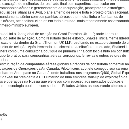
 execução de melhorias de resultado final com experiência particular em
 companhias aéreas e gerenciamento de recuperação, planejamento estratégico,
 aquisições, alianças e JVs), planejamento de rede e frota e projeto organizacional.
renciamento sênior com companhias aéreas de primeira linha e fabricantes de
s aéreas, aconselhou clientes em todo o mundo, mais recentemente assessorand
rimeiro-ministro europeu.
akeel foi o líder global de aviação na Grant Thornton UK LLP, onde liderou a
al do setor de aviação. Como resultado desse esforço, Shakeel inicialmente lidero
e excelência dentro da Grant Thornton UK LLP, resultando no estabelecimento de 
 setor de aviação. Após tremendo crescimento e aceitação do mercado, Shakeel li
ners como uma consultoria boutique de primeira linha com foco estrito em consult
uporte prático para companhias aéreas, aeroportos, ferrovias e outros setores de
nadas.
estruturação de companhias aéreas globais e práticas de consultoria comercial no
novações de Operações da Air Canada. Piloto licenciado, ele começou sua carreira
mbardier Aerospace no Canadá, onde trabalhou nos programas Q400, Global Exp
 Shakeel foi presidente e CEO interino de uma empresa start-up de exploração de
os e operações na Rússia que ele levou com sucesso aos mercados públicos e
ia de tecnologia boutique com sede nos Estados Unidos assessorando clientes c
ação
o)