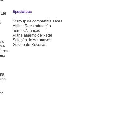
Specialties
 Ele
Start-up de companhia aérea
o
Airline
Reestruturação
aéreas
Alianças
Planejamento de Rede
Seleção de Aeronaves
u o
Gestão de Receitas
uma
derou
oria
 na
ress
omo