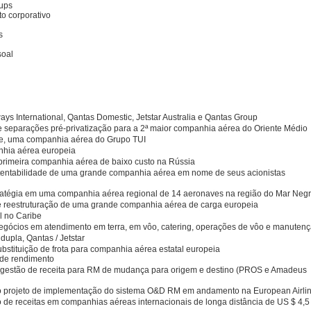
-ups
o corporativo
s
soal
ays International, Qantas Domestic, Jetstar Australia e Qantas Group
e separações pré-privatização para a 2ª maior companhia aérea do Oriente Médio
ce, uma companhia aérea do Grupo TUI
nhia aérea europeia
 primeira companhia aérea de baixo custo na Rússia
ustentabilidade de uma grande companhia aérea em nome de seus acionistas
ratégia em uma companhia aérea regional de 14 aeronaves na região do Mar Neg
e reestruturação de uma grande companhia aérea de carga europeia
l no Caribe
negócios em atendimento em terra, em vôo, catering, operações de vôo e manuten
upla, Qantas / Jetstar
bstituição de frota para companhia aérea estatal europeia
 de rendimento
e gestão de receita para RM de mudança para origem e destino (PROS e Amadeus
 projeto de implementação do sistema O&D RM em andamento na European Airli
o de receitas em companhias aéreas internacionais de longa distância de US $ 4,5