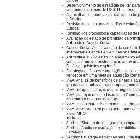
bilhões
Desenvolvimento de estratégia de RM para
faturamento de mais de US $ 11 bilhões
Aconselhar companhias aéreas de médio p
e Destino
Revisão das estruturas de tarifas e estrat
Europa
Revisão dos processos e capacidades de 
Avaliação do estado de prontidão da princ
Antitruste e Concorrência
Concorrência: Monitoramento da conformid
internacionais entre LAN Airlines no Chile
Antitruste e auxílio estatal: planejamento
com um plano de reestruturação aprovado
Fusões, aquisições e spinoffs
Estratégia de fusões e aquisições: análise
vencedor em uma meta de aquisição com ca
M&A: Análise de benefícios de sinergia a
grande companhia aérea europeia (membro
M&A: Instigou a criação de um negócio be
M&A: planejamento de fusão entre 2 compa
diferentes mercados regionais
M&A: Fusão entre três companhias aéreas r
M&A: Assessorou empresa norte-americana
motor MRO
Iniciantes
Start-up: Start-up de uma grande companh
Start-up: Análise e avaliação de viabilida
Estratégia
Vendas: Estratégia de vendas para uma imp