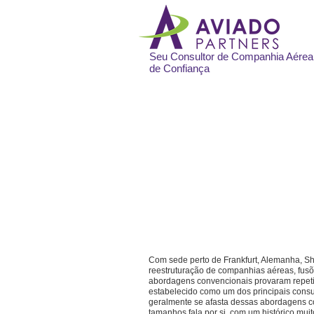
Seu Consultor de Companhia Aérea
de Confiança
Shakeel Adam
BEng, 
Diretor-gerente
E-mail:
shakeel.adam@aviadopartners
M DE: +49 172 1588 188
Com sede perto de Frankfurt, Alemanha, Sh
reestruturação de companhias aéreas,
fusõ
abordagens convencionais provaram repeti
estabelecido como um dos principais cons
geralmente se afasta dessas abordagens c
tamanhos fala por si, com um histórico mui