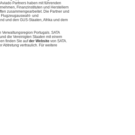
 Aviado Partners haben mit führenden
ernehmen, Finanzinstituten und Herstellern
haften zusammengearbeitet. Die Partner und
-, Flugzeugauswahl- und
and und den GUS-Staaten, Afrika und dem
en Verwaltungsregion Portugals. SATA
und die Vereinigten Staaten mit einem
nen finden Sie auf
der Website
von SATA.
 Abtretung vertraulich. Für weitere