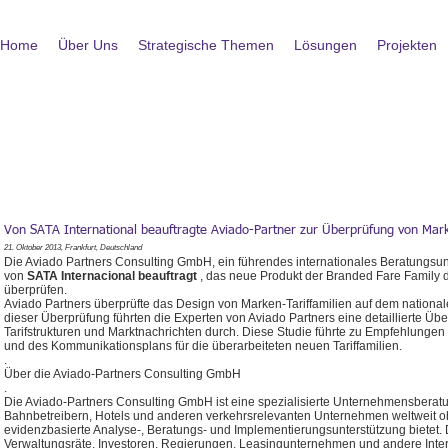
Home
Über Uns
Strategische Themen
Lösungen
Projekten
Von SATA International beauftragte Aviado-Partner zur Überprüfung von Mark
21. Oktober 2013, Frankfurt, Deutschland
Die Aviado Partners Consulting GmbH, ein führendes internationales Beratungsu
von
SATA Internacional beauftragt
, das neue Produkt der Branded Fare Family d
überprüfen.
Aviado Partners überprüfte das Design von Marken-Tariffamilien auf dem nationa
dieser Überprüfung führten die Experten von Aviado Partners eine detaillierte Über
Tarifstrukturen und Marktnachrichten durch. Diese Studie führte zu Empfehlungen
und des Kommunikationsplans für die überarbeiteten neuen Tariffamilien.
.
Über die Aviado-Partners Consulting GmbH
.
Die Aviado-Partners Consulting GmbH ist eine spezialisierte Unternehmensberatu
Bahnbetreibern, Hotels und anderen verkehrsrelevanten Unternehmen weltweit o
evidenzbasierte Analyse-, Beratungs- und Implementierungsunterstützung biete
Verwaltungsräte, Investoren, Regierungen, Leasingunternehmen und andere Inter