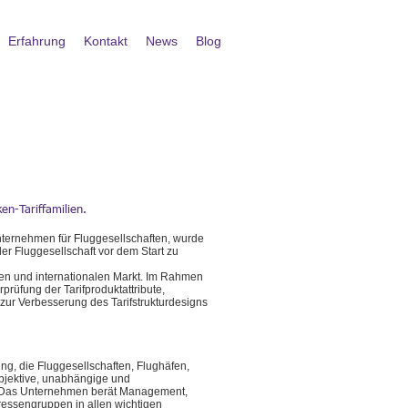
Erfahrung
Kontakt
News
Blog
en-Tariffamilien.
nternehmen für Fluggesellschaften, wurde
er Fluggesellschaft vor dem Start zu
len und internationalen Markt. Im Rahmen
prüfung der Tarifproduktattribute,
 zur Verbesserung des Tarifstrukturdesigns
ng, die Fluggesellschaften, Flughäfen,
bjektive, unabhängige und
t. Das Unternehmen berät Management,
essengruppen in allen wichtigen