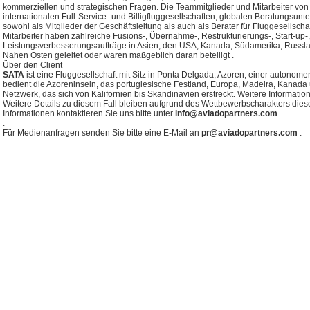
kommerziellen und strategischen Fragen. Die Teammitglieder und Mitarbeiter von
internationalen Full-Service- und Billigfluggesellschaften, globalen Beratungsunt
sowohl als Mitglieder der Geschäftsleitung als auch als Berater für Fluggesellsc
Mitarbeiter haben zahlreiche Fusions-, Übernahme-, Restrukturierungs-, Start-up
Leistungsverbesserungsaufträge in Asien, den USA, Kanada, Südamerika, Russl
Nahen Osten geleitet oder waren maßgeblich daran beteiligt .
Über den Client
SATA
ist eine Fluggesellschaft mit Sitz in Ponta Delgada, Azoren, einer autonom
bedient die Azoreninseln, das portugiesische Festland, Europa, Madeira, Kanada 
Netzwerk, das sich von Kalifornien bis Skandinavien erstreckt. Weitere Informatio
Weitere Details zu diesem Fall bleiben aufgrund des Wettbewerbscharakters dieser
Informationen kontaktieren Sie uns bitte unter
info@aviadopartners.com
.
.
Für Medienanfragen senden Sie bitte eine E-Mail an
pr@aviadopartners.com
.