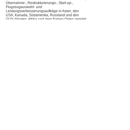
Übernahme-, Restrukturierungs-, Start-up-,
Flugzeugauswahl- und
Leistungsverbesserungsaufträge in Asien, den
USA, Kanada, Südamerika, Russland und den
GUS-Staaten, Afrika und dem Nahen Osten geleitet
oder waren maßgeblich daran beteiligt .
Über den Client
Der Kunde hat darum gebeten, vertraulich zu
bleiben, um die kommerziellen Interessen des
Flughafens zu schützen.
Für weitere Informationen kontaktieren Sie uns bitte
unter
info@aviadopartners.com
.
Für Medienanfragen senden Sie bitte eine E-Mail
an
pr@aviadopartners.com
.
© 2022 Aviado Partners Advisory Services GmbH.
Alle Rechte vorbehalten.
T:
+49 172 1588 188
info@aviadopartners.com
Impressum
Datenschutz-Bestimmungen
Haftungsausschluss für Übersetzungen