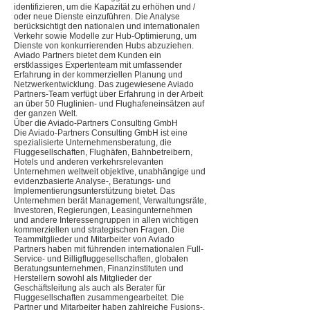
identifizieren, um die Kapazität zu erhöhen und /
oder neue Dienste einzuführen. Die Analyse
berücksichtigt den nationalen und internationalen
Verkehr sowie Modelle zur Hub-Optimierung, um
Dienste von konkurrierenden Hubs abzuziehen.
Aviado Partners bietet dem Kunden ein
erstklassiges Expertenteam mit umfassender
Erfahrung in der kommerziellen Planung und
Netzwerkentwicklung. Das zugewiesene Aviado
Partners-Team verfügt über Erfahrung in der Arbeit
an über 50 Fluglinien- und Flughafeneinsätzen auf
der ganzen Welt.
Über die Aviado-Partners Consulting GmbH
Die Aviado-Partners Consulting GmbH ist eine
spezialisierte Unternehmensberatung, die
Fluggesellschaften, Flughäfen, Bahnbetreibern,
Hotels und anderen verkehrsrelevanten
Unternehmen weltweit objektive, unabhängige und
evidenzbasierte Analyse-, Beratungs- und
Implementierungsunterstützung bietet. Das
Unternehmen berät Management, Verwaltungsräte,
Investoren, Regierungen, Leasingunternehmen
und andere Interessengruppen in allen wichtigen
kommerziellen und strategischen Fragen. Die
Teammitglieder und Mitarbeiter von Aviado
Partners haben mit führenden internationalen Full-
Service- und Billigfluggesellschaften, globalen
Beratungsunternehmen, Finanzinstituten und
Herstellern sowohl als Mitglieder der
Geschäftsleitung als auch als Berater für
Fluggesellschaften zusammengearbeitet. Die
Partner und Mitarbeiter haben zahlreiche Fusions-,