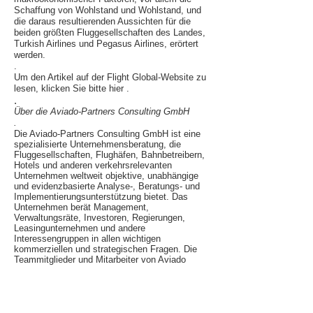
Schaffung von Wohlstand und Wohlstand, und
die daraus resultierenden Aussichten für die
beiden größten Fluggesellschaften des Landes,
Turkish Airlines und Pegasus Airlines, erörtert
werden.
.
Um den Artikel auf der
Flight Global-Website
zu
lesen, klicken Sie bitte hier
.
.
Über die Aviado-Partners Consulting GmbH
.
Die Aviado-Partners Consulting GmbH ist eine
spezialisierte Unternehmensberatung, die
Fluggesellschaften, Flughäfen, Bahnbetreibern,
Hotels und anderen verkehrsrelevanten
Unternehmen weltweit objektive, unabhängige
und evidenzbasierte Analyse-, Beratungs- und
Implementierungsunterstützung bietet. Das
Unternehmen berät Management,
Verwaltungsräte, Investoren, Regierungen,
Leasingunternehmen und andere
Interessengruppen in allen wichtigen
kommerziellen und strategischen Fragen. Die
Teammitglieder und Mitarbeiter von Aviado
Partners haben mit führenden internationalen
Full-Service- und Billigfluggesellschaften,
globalen Beratungsunternehmen,
Finanzinstituten und Herstellern sowohl als
Mitglieder der Geschäftsleitung als auch als