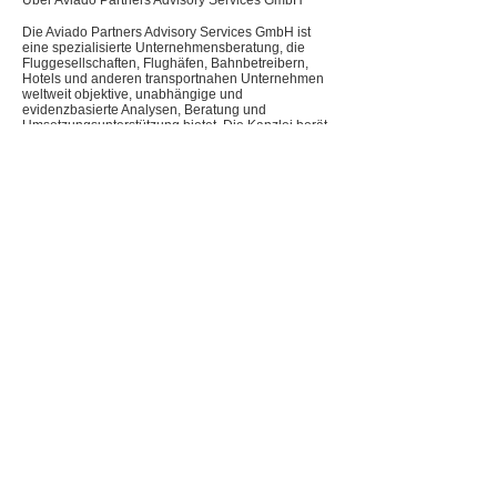
Über Aviado Partners Advisory Services GmbH
Die Aviado
Partners Advisory Services
GmbH ist
eine spezialisierte Unternehmensberatung, die
Fluggesellschaften, Flughäfen, Bahnbetreibern,
Hotels und anderen transportnahen Unternehmen
weltweit objektive, unabhängige und
evidenzbasierte Analysen, Beratung und
Umsetzungsunterstützung bietet. Die Kanzlei berät
Management, Vorstände, Investoren, Regierungen,
Leasinggesellschaften und andere
Interessengruppen in allen wichtigen
kaufmännischen und strategischen Fragen. Die
Teammitglieder und Associates von Aviado
Partners haben mit führenden internationalen Full-
Service- und Low-Cost-Airlines, globalen
Beratungsunternehmen, Finanzinstituten und
Herstellern sowohl als Mitglieder des Senior
Managements als auch als Airline-Berater
zusammengearbeitet. Die Partner und Associates
haben zahlreiche Fusions-, Akquisitions-,
Restrukturierungs-, Inbetriebnahme-,
Flugzeugauswahl- und
Leistungsverbesserungsaufträge in Asien, den
Vereinigten Staaten, Kanada, Südamerika,
Russland und der GUS, Afrika und dem Nahen
Osten geleitet oder waren maßgeblich daran
beteiligt. .
Für Medienanfragen wenden Sie
sich
bitte eine E
-
Mail an
pr@aviadopartners.com
senden.
www.aviadopartners.com