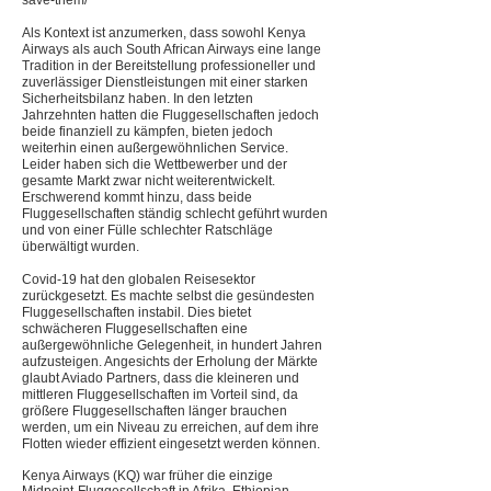
save-them/
Als Kontext ist anzumerken, dass sowohl Kenya
Airways als auch South African Airways eine lange
Tradition in der Bereitstellung professioneller und
zuverlässiger Dienstleistungen mit einer starken
Sicherheitsbilanz haben. In den letzten
Jahrzehnten hatten die Fluggesellschaften jedoch
beide finanziell zu kämpfen, bieten jedoch
weiterhin einen außergewöhnlichen Service.
Leider haben sich die Wettbewerber und der
gesamte Markt zwar nicht weiterentwickelt.
Erschwerend kommt hinzu, dass beide
Fluggesellschaften ständig schlecht geführt wurden
und von einer Fülle schlechter Ratschläge
überwältigt wurden.
Covid-19 hat den globalen Reisesektor
zurückgesetzt. Es machte selbst die gesündesten
Fluggesellschaften instabil. Dies bietet
schwächeren Fluggesellschaften eine
außergewöhnliche Gelegenheit, in hundert Jahren
aufzusteigen. Angesichts der Erholung der Märkte
glaubt Aviado Partners, dass die kleineren und
mittleren Fluggesellschaften im Vorteil sind, da
größere Fluggesellschaften länger brauchen
werden, um ein Niveau zu erreichen, auf dem ihre
Flotten wieder effizient eingesetzt werden können.
Kenya Airways (KQ) war früher die einzige