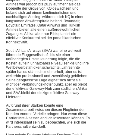
Midpoint-Fluggesellschaft in Afrika. Ethiopian
Airlines war jedoch bis 2019 auf mehr als das
Doppelte der Größe von KQ gewachsen und
befand sich auf einem kontinuierlichen und
nachhaltigen Anstieg, während sich KQ in einer
langsamen Abwärtsspirale befand. Rwandair,
Egyptair, Emirates, Qatar Airways und Turkish
Airlines bieten alle einen außergewöhnlichen
Zugang zu Afrika, aber nur Ethiopian ist ein
effektiver Konkurrent bei der panafrikanischen
Konnektivität.
South African Airways (SAA) war eine weltweit
führende Fluggesellschaft, bis sie einer
unüberlegten Umstrukturierung folgte, die die
Kosten auf ein unhaltbares Niveau senkte und ihre
Wettbewerbsfähigkeit schwächte. Jahrzehnte
später hat es sich nicht mehr erholt, aber es ist
weiterhin professionell und zuverlässig geblieben.
Seine geografische Lage eignet sich nicht als
wichtiger Verbindungsknotenpunkt, aber es bleibt
der effektivste Gateway-Hub zum südlichen Afrika
und SAA bleibt der einzige effektive Gateway-
Lieferant.
Aufgrund ihrer Stärken könnte eine
Zusammenarbeit zwischen diesen Fluglinier den
Kunden enorme Vorteile bringen. Nur wenn diese
Carrier ihre Altlasten endlich loswerden können. Es
wird interessant sein zu beobachten, wie sich die
Partnerschaft entwickelt.