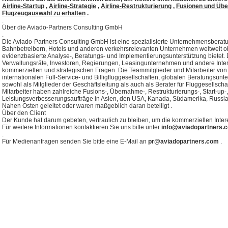
Airline-Startup
,
Airline-Strategie
,
Airline-Restrukturierung
,
Fusionen und Üb
Flugzeugauswahl zu erhalten
.
.
Über die Aviado-Partners Consulting GmbH
.
Die Aviado-Partners Consulting GmbH ist eine spezialisierte Unternehmensberatu
Bahnbetreibern, Hotels und anderen verkehrsrelevanten Unternehmen weltweit o
evidenzbasierte Analyse-, Beratungs- und Implementierungsunterstützung biete
Verwaltungsräte, Investoren, Regierungen, Leasingunternehmen und andere Inter
kommerziellen und strategischen Fragen. Die Teammitglieder und Mitarbeiter von
internationalen Full-Service- und Billigfluggesellschaften, globalen Beratungsunt
sowohl als Mitglieder der Geschäftsleitung als auch als Berater für Fluggesellsc
Mitarbeiter haben zahlreiche Fusions-, Übernahme-, Restrukturierungs-, Start-up
Leistungsverbesserungsaufträge in Asien, den USA, Kanada, Südamerika, Russl
Nahen Osten geleitet oder waren maßgeblich daran beteiligt .
Über den Client
Der Kunde hat darum gebeten, vertraulich zu bleiben, um die kommerziellen Inter
Für weitere Informationen kontaktieren Sie uns bitte unter
info@aviadopartners.
.
Für Medienanfragen senden Sie bitte eine E-Mail an
pr@aviadopartners.com
.