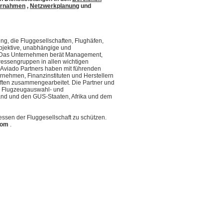
ernahmen
,
Netzwerkplanung
und
ng, die Fluggesellschaften, Flughäfen,
bjektive, unabhängige und
t. Das Unternehmen berät Management,
essengruppen in allen wichtigen
 Aviado Partners haben mit führenden
ernehmen, Finanzinstituten und Herstellern
haften zusammengearbeitet. Die Partner und
-, Flugzeugauswahl- und
and und den GUS-Staaten, Afrika und dem
essen der Fluggesellschaft zu schützen.
com
.