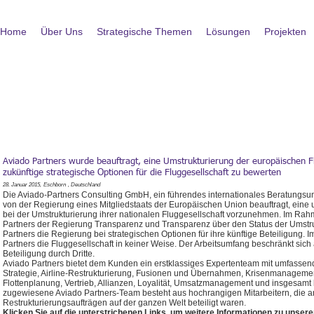
Home
Über Uns
Strategische Themen
Lösungen
Projekten
Aviado Partners wurde beauftragt, eine Umstrukturierung der europäischen F
zukünftige strategische Optionen für die Fluggesellschaft zu bewerten
28. Januar 2015,
Eschborn
, Deutschland
Die Aviado-Partners Consulting GmbH, ein führendes internationales Beratungsu
von der Regierung eines Mitgliedstaats der Europäischen Union beauftragt, eine
bei der Umstrukturierung ihrer nationalen Fluggesellschaft vorzunehmen. Im Rah
Partners der Regierung Transparenz und Transparenz über den Status der Umstru
Partners die Regierung bei strategischen Optionen für ihre künftige Beteiligung. 
Partners die Fluggesellschaft in keiner Weise. Der Arbeitsumfang beschränkt sic
Beteiligung durch Dritte.
Aviado Partners bietet dem Kunden ein erstklassiges Expertenteam mit umfassend
Strategie, Airline-Restrukturierung, Fusionen und Übernahmen, Krisenmanageme
Flottenplanung, Vertrieb, Allianzen, Loyalität, Umsatzmanagement und insgesa
zugewiesene Aviado Partners-Team besteht aus hochrangigen Mitarbeitern, die an ü
Restrukturierungsaufträgen auf der ganzen Welt beteiligt waren.
Klicken Sie auf die unterstrichenen Links, um weitere Informationen zu unser