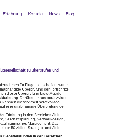
Erfahrung
Kontakt
News
Blog
luggesellschaft zu überprüfen und
nternehmen für Fluggesellschaften, wurde
 unabhängige Überprüfung der Fortschritte
men dieser Überprüfung bietet Aviado
kturierung. Darüber hinaus berät Aviado
Im Rahmen dieser Arbeit berät Aviado
h auf eine unabhängige Überprüfung der
er Erfahrung in den Bereichen Airline-
nt, Geschäftsplanung, Netzwerkdesign,
mt kaufmännisches Management. Das
ber 50 Airline-Strategie- und Airline-
en Dienstleistungen in den
Bereichen