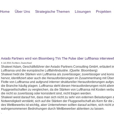
Home
Über Uns
Strategische Themen
Lösungen
Projekten
Aviado Partners wird von Bloomberg TVs The Pulse über Lufthansa interviewt
9. Juli 2014, Eschborn, Deutschland
Shakeel Adam, Geschäftsführer der Aviado Partners
Consulting GmbH,
erläutert 
Lufthansa und die europäische Luftfahrtindustrie. (Quelle: Bloomberg)
Shakeel hebt die Stärken von Lufthansa als zuverlässiger, zuverlässiger und kons
hervor, identifiziert aber auch die Herausforderungen im Zusammenhang mit Über
Flotte von Lufthansa und aufgrund interner struktureller Herausforderungen aufgr
die Branche häufig plagen. Lufthansa steht diesen Herausforderungen nicht allein
Fluggesellschaften zu vergleichen, da die Stärken von Lufthansa mit Kosten verb
die nicht so zuverlässig oder konsistent sind, nicht tragen werden.
Shakeel weist darauf hin, dass man sich nicht zu sehr von externen Belastungen
Notwendigkeit verstärkt, sich auf die Stärken der Fluggesellschaft als Kern für di
des Wettbewerbs ist wichtig, aber Unternehmen sollten darauf achten, sich nicht 
wahrgenommenen Bedrohungen durch Wettbewerber ablenken zu lassen.
.