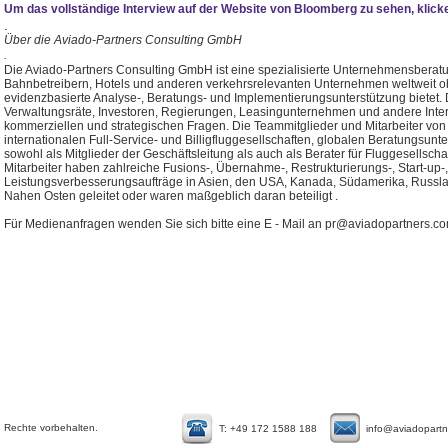
Um das vollständige Interview auf der Website von Bloomberg zu sehen, klicke
.
Über die Aviado-Partners Consulting GmbH
.
Die Aviado-Partners Consulting GmbH ist eine spezialisierte Unternehmensberatu
Bahnbetreibern, Hotels und anderen verkehrsrelevanten Unternehmen weltweit o
evidenzbasierte Analyse-, Beratungs- und Implementierungsunterstützung biete
Verwaltungsräte, Investoren, Regierungen, Leasingunternehmen und andere Inter
kommerziellen und strategischen Fragen. Die Teammitglieder und Mitarbeiter von
internationalen Full-Service- und Billigfluggesellschaften, globalen Beratungsunt
sowohl als Mitglieder der Geschäftsleitung als auch als Berater für Fluggesellsc
Mitarbeiter haben zahlreiche Fusions-, Übernahme-, Restrukturierungs-, Start-up
Leistungsverbesserungsaufträge in Asien, den USA, Kanada, Südamerika, Russl
Nahen Osten geleitet oder waren maßgeblich daran beteiligt .
Für Medienanfragen wenden Sie
sich
bitte eine E
-
Mail an
pr@aviadopartners.c
e Rechte vorbehalten.
T: +49 172 1588 188
info@aviadopart