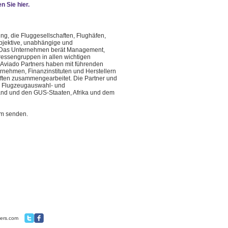
n Sie hier.
ng, die Fluggesellschaften, Flughäfen,
bjektive, unabhängige und
t. Das Unternehmen berät Management,
essengruppen in allen wichtigen
 Aviado Partners haben mit führenden
ernehmen, Finanzinstituten und Herstellern
haften zusammengearbeitet. Die Partner und
-, Flugzeugauswahl- und
and und den GUS-Staaten, Afrika und dem
om
senden.
ners.com