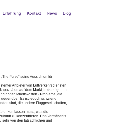
Erfahrung
Kontakt
News
Blog
in „The Pulse“ seine Aussichten für
istenter Anbieter von Luftverkehrsdiensten
kapazitäten auf dem Markt, in der eigenen
und hoher Arbeitskosten - Probleme, die
 gegenüber. Es ist jedoch schwierig,
unden sind, die andere Fluggesellschaften,
 ablenken lassen muss, was die
e Zukunft zu konzentrieren. Das Verständnis
zu sehr von den tatsächlichen und