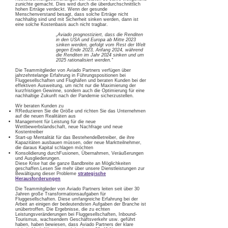
zunichte gemacht. Dies wird durch die überdurchschnittlich
hohen Erträge verdeckt. Wenn der gesunde
Menschenverstand besagt, dass solche Erträge nicht
nachhaltig sind und mit Sicherheit sinken werden, dann ist
eine solche Kostenbasis auch nicht tragbar.
„Aviado prognostiziert, dass die Renditen
in den USA und Europa ab Mitte 2023
sinken werden, gefolgt vom Rest der Welt
gegen Ende 2023, Anfang 2024, während
die Renditen im Jahr 2024 sinken und um
2025 rationalisiert werden.“
Die Teammitglieder von Aviado Partners verfügen über
jahrzehntelange Erfahrung in Führungspositionen bei
Fluggesellschaften und Flughäfen und beraten Kunden bei der
effektiven Ausweitung, um nicht nur die Maximierung der
kurzfristigen Gewinne, sondern auch die Optimierung für eine
nachhaltige Zukunft nach der Pandemie sicherzustellen.
Wir beraten Kunden zu
R
Reduzieren Sie die Größe und richten Sie das Unternehmen
auf die neuen Realitäten aus
Management für Leistung für die neue
Wettbewerbslandschaft, neue Nachfrage und neue
Kostentreiber
Start-up Mentalität für das BestehendeBetreiber, die ihre
Kapazitäten ausbauen müssen, oder neue Marktteilnehmer,
die daraus Kapital schlagen möchten
Konsolidierung durchFusionen, Übernahmen, Veräußerungen
und Ausgliederungen.
Diese Krise hat die ganze Bandbreite an Möglichkeiten
geschaffen.
Lesen Sie mehr über unsere Dienstleistungen zur
Bewältigung dieser Probleme
strategische
Herausforderungen
Die Teammitglieder von Aviado Partners leiten seit über 30
Jahren große Transformationsaufgaben für
Fluggesellschaften. Diese umfangreiche Erfahrung bei der
Arbeit an einigen der bedeutendsten Aufgaben der Branche ist
unübertroffen. Die Ergebnisse, die zu echten
Leistungsveränderungen bei Fluggesellschaften, Inbound-
Tourismus, wachsendem Geschäftsverkehr usw. geführt
haben, haben bewiesen, dass Aviado Partners der klare