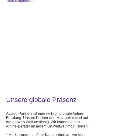
Teammitgliedern
Über Aviado Partners
Wer wir sind und wie wir
arbeiten
Unsere Leistungen
Maßgeschneiderte
Lösungen
Projekte
Beispiele unserer Arbeit
Unsere globale Präsenz
Aviado Partners ist eine wirklich globale Airline-
Beratung. Unsere Partner und Mitarbeiter sind auf
der ganzen Welt ansässig. Wir können einen
Airline-Berater an jedem Ort weltweit mobilisieren.
* Markierungen auf der Karte geben an, wo sich