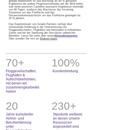
globale Marktführer ist und durchweg 30–40 % genauere
Ergebnisse als andere Prognosemethoden auf der Welt liefert,
was einen positiven Cashflow ausmacht Ergebnisse innerhalb
von 60 Tagen, wodurch das Wachstum des Incoming-
Tourismus um das Fünffache und das
Gesamtverkehrswachstum um das Fünffache gestiegen ist.
20 % jährlich.
Das Expertenteam von Aviado Partners verfügt über
umfassende Erfahrung in der Unterstützung von
Fluggesellschaften, Flughäfen und Aktionären in turbulenten
Zeiten und bei der Sanierung der Geschicke zahlreicher
Betreiber. Lesen Sie mehr über unsere
Dienstleistungen
.
Oder wenden Sie sich an
Shakeel Adam
.
70+
100%
Fluggesellschaften,
Kundenbindung
Flughäfen &
Aufsichtsbehörden,
mit denen wir
zusammengearbeitet
haben
20
230+
Jahre kumulierter
Standorte weltweit,
Airline- und
an denen unsere
Berufserfahrung
Ressourcen
unter
angesiedelt sind