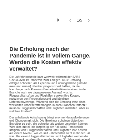
1/5
Die Erholung nach der
Pandemie ist in vollem Gange.
Werden die Kosten effektiv
verwaltet?
Die Luftfahrtindustrie kam weltweit während der SARS-
Cov2/Covid-19-Pandemie zum Erliegen. RDie Erholung
erfolgte schneller, als Experten und Führungskräfte (und die
meisten Berater) offenbar prognostiziert hatten, da die
Nachfrage nach Premium-Freizeitaktivitäten in einem in der
Branche noch nie dagewesenen Ausmaß wuchs.
Fluggesellschaften und Flughäfen senken ihre Kosten,
reduzieren den Personalbestand und kündigen
Lieferantenverträge. Während sich die Erholung trotz eines
weltweiten Arbeitskräftemangels in allen Branchen fortsetzt,
müssen Flug
gesellschaften und Flughäfen mithalten. Aber zu
welchen Kosten?
Der anhaltende Aufschwung bringt enorme Herausforderungen
und Chancen mit sich. Die Gewinner scheinen diejenigen
Betreiber zu sein, die schneller als andere umstellen können.
Wird dies mittel- bis langfristig der Fall sein? Tatsächlich
steigern viele Fluggesellschaften und Flughäfen ihre Kosten
auf einem Niveau, wie es seit Jahrzehnten nicht mehr der Fall
war. Bei vielen Fluggesellschaften und Flughäfen werden die
Kostensenkungsbemühungen der letzten 30 Jahre weitgehend